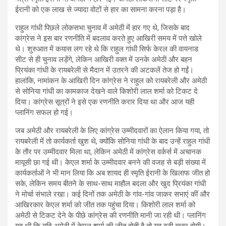
ईरानी को एक लाख से ज्यादा वोटों से हार का सामना करना पड़ा है।
राहुल गांधी पिछले लोकसभा चुनाव में अमेठी में हार गए थे, जिसके बाद
कांग्रेस ने इस बार रणनीति में बदलाव करते हुए आखिरी समय में पत्ते खोले
थे। शुरुआत में कयास लग रहे थे कि राहुल गांधी सिर्फ केरल की वायनाड
सीट से ही चुनाव लड़ेंगे, लेकिन आखिरी वक्त में उनके अमेठी और बहन
प्रियंका गांधी के रायबरेली से मैदान में उतरने की अटकलें तेज हो गईं।
हालांकि, नामांकन के आखिरी दिन कांग्रेस ने राहुल को रायबरेली और अमेठी
से सोनिया गांधी का कामकाज देखने वाले किशोरी लाल शर्मा को टिकट दे
दिया। कांग्रेस सूत्रों ने इसे एक रणनीति करार दिया था और आज यही
प्लानिंग सफल हो गई।
जब अमेठी और रायबरेली के लिए कांग्रेस उम्मीदवारों का ऐलान किया गया, तो
रायबरेली में तो कार्यकर्ता खुश थे, क्योंकि सोनिया गांधी के बाद उन्हें राहुल गांधी
के तौर पर उम्मीदवार मिला था, लेकिन अमेठी में कांग्रेस वर्कर्स में अचानक
मायूसी छा गई थी। केएल शर्मा के उम्मीदवार बनने की वजह से बड़ी संख्या में
कार्यकर्ताओं ने भी मान लिया कि अब शायद ही स्मृति ईरानी के खिलाफ जीत हो
सके, लेकिन समय बीतने के साथ-साथ माहौल बदला और खुद प्रियंका गांधी
ने मोर्चा संभाले रखा। कई दिनों तक अमेठी के गांव-गांव जाकर सभाएं कीं और
आखिरकार केएल शर्मा को जीत तक पहुंचा दिया। किशोरी लाल शर्मा को
अमेठी से टिकट देने के पीछे कांग्रेस की रणनीति मानी जा रही थी। प्लानिंग
यह थी कि यदि अमेठी में केएल शर्मा की जीत होती है तो यह बड़ी खबर होगी।