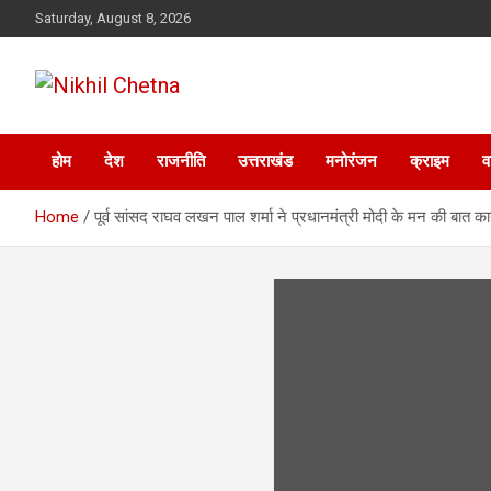
Skip
Saturday, August 8, 2026
to
content
Nikhil Chetna
होम
देश
राजनीति
उत्तराखंड
मनोरंजन
क्राइम
व
Home
पूर्व सांसद राघव लखन पाल शर्मा ने प्रधानमंत्री मोदी के मन की बात क