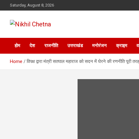
Skip
Saturday, August 8, 2026
to
content
Nikhil Chetna
होम
देश
राजनीति
उत्तराखंड
मनोरंजन
क्राइम
व
Home
विपक्ष द्वारा मंत्री सतपाल महाराज को सदन में घेरने की रणनीति पूरी तर