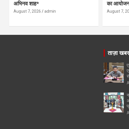
अभिनव शाह*
का आयोजन
August 7, 2026
admin
August 7, 2
ताज़ा खब
ए
ए
स
A
न
अ
प
A