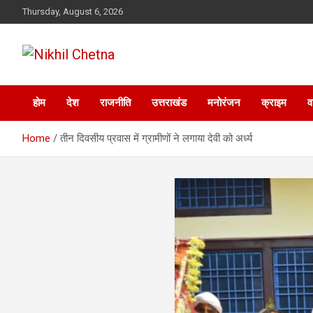
Skip
Thursday, August 6, 2026
to
content
Nikhil Chetna
होम
देश
राजनीति
उत्तराखंड
मनोरंजन
क्राइम
व
Home
तीन दिवसीय प्रवास में ग्रामीणों ने लगाया देवी को अर्ध्य