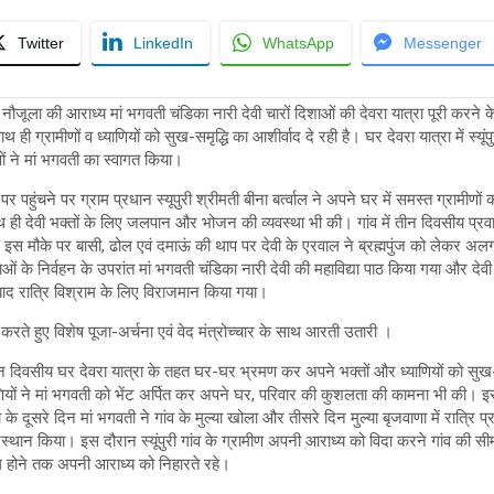
Twitter
LinkedIn
WhatsApp
Messenger
नौजूला की आराध्य मां भगवती चंडिका नारी देवी चारों दिशाओं की देवरा यात्रा पूरी करने के 
 ही ग्रामीणों व ध्या​णियों को सुख-समृद्धि का आशीर्वाद दे रही है। घर देवरा यात्रा में स्यूंपु
णों ने मां भगवती का स्वागत किया।
 पर पहुंचने पर ग्राम प्रधान स्यूपुरी श्रीमती बीना बर्त्वाल ने अपने घर में समस्त ग्रामी
थ ही देवी भक्तों के ​लिए जलपान और भोजन की व्यवस्था भी की। गांव में तीन दिवसीय प्रवा
। इस मौके पर बासी, ढोल एवं दमाऊं की थाप पर देवी के एरवाल ने ब्रह्मपुंज को लेकर अ
राओं के निर्वहन के उपरांत मां भगवती चंडिका नारी देवी की महाविद्या पाठ किया गया और द
द रात्रि विश्राम के लिए विराजमान किया गया।
रते हुए विशेष पूजा-अर्चना एवं वेद मंत्रोच्चार के साथ आरती उतारी ।
ं तीन दिवसीय घर देवरा यात्रा के तहत घर-घर भ्रमण कर अपने भक्तों और ध्या​णियों को सुख
णियों ने मां भगवती को भेंट अर्पित कर अपने घर, परिवार की कुशलता की कामना भी की। इस 
के दूसरे दिन मां भगवती ने गांव के मुल्या खोला और तीसरे दिन मुल्या बृजवाणा में रात्रि
्रस्थान किया। इस दौरान स्यूंपुरी गांव के ग्रामीण अपनी आराध्य को विदा करने गांव की स
ल होने तक अपनी आराध्य को निहारते रहे।