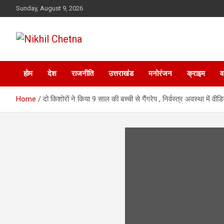
Skip
Sunday, August 9, 2026
to
content
Nikhil Chetna
होम
देश
राजनीति
उत्तराखंड
मनोरंजन
क्राइम
व
Home
दो किशोरों ने किया 9 साल की बच्ची से गैंगरेप , निर्वस्त्र अवस्था में वीड