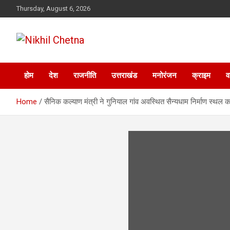
Skip
Thursday, August 6, 2026
to
content
Nikhil Chetna
होम
देश
राजनीति
उत्तराखंड
मनोरंजन
क्राइम
व
Home
सैनिक कल्याण मंत्री ने गुनियाल गांव अवस्थित सैन्यधाम निर्माण स्थल क