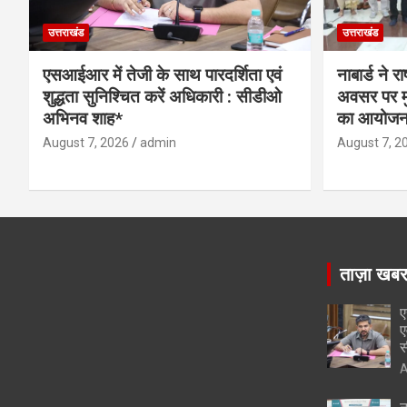
उत्तराखंड
उत्तराखंड
एसआईआर में तेजी के साथ पारदर्शिता एवं
नाबार्ड ने 
शुद्धता सुनिश्चित करें अधिकारी : सीडीओ
अवसर पर मुं
अभिनव शाह*
का आयोजन
August 7, 2026
admin
August 7, 2
ताज़ा खब
ए
ए
स
A