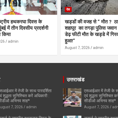
देश
राष्ट्रीय हथकरघा दिवस के
खड्डों की वजह से ” मौत ? ठा
बई में तीन दिवसीय प्रदर्शनी
शहापूर का तगड़ा पुलिस जवान 
 किया
डेढ़ फीटी मौत के खड्डे में गिर
हुआ!”
026
admin
August 7, 2026
admin
र
उत्तराखंड
सआईआर में तेजी के साथ पारदर्शिता
एसआईआर में तेजी के स
वं शुद्धता सुनिश्चित करें अधिकारी :
एवं शुद्धता सुनिश्चित क
ीडीओ अभिनव शाह*
सीडीओ अभिनव शाह*
ugust 7, 2026
admin
August 7, 2026
ad