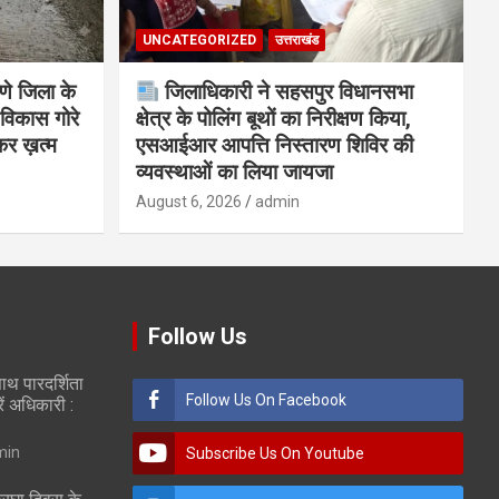
UNCATEGORIZED
उत्तराखंड
णे जिला के
जिलाधिकारी ने सहसपुर विधानसभा
विकास गोरे
क्षेत्र के पोलिंग बूथों का निरीक्षण किया,
कर ख़त्म
एसआईआर आपत्ति निस्तारण शिविर की
व्यवस्थाओं का लिया जायजा
August 6, 2026
admin
Follow Us
ाथ पारदर्शिता
Follow Us On Facebook
रें अधिकारी :
min
Subscribe Us On Youtube