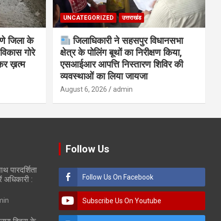
UNCATEGORIZED
उत्तराखंड
णे जिला के
जिलाधिकारी ने सहसपुर विधानसभा
विकास गोरे
क्षेत्र के पोलिंग बूथों का निरीक्षण किया,
कर ख़त्म
एसआईआर आपत्ति निस्तारण शिविर की
व्यवस्थाओं का लिया जायजा
August 6, 2026
admin
Follow Us
ाथ पारदर्शिता
Follow Us On Facebook
रें अधिकारी :
min
Subscribe Us On Youtube