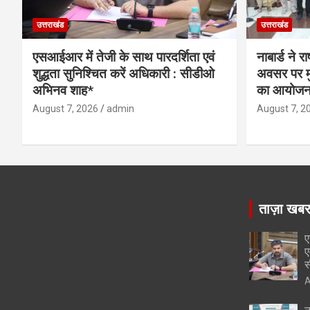
उत्तराखंड
उत्तराखंड
एसआईआर में तेजी के साथ पारदर्शिता एवं
नाबार्ड ने 
शुद्धता सुनिश्चित करें अधिकारी : सीडीओ
अवसर पर मुं
अभिनव शाह*
का आयोजन
August 7, 2026
admin
August 7, 2
ताज़ा खब
ए
ए
स
A