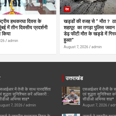
देश
राष्ट्रीय हथकरघा दिवस के
खड्डों की वजह से ” मौत ? ठा
बई में तीन दिवसीय प्रदर्शनी
शहापूर का तगड़ा पुलिस जवान 
 किया
डेढ़ फीटी मौत के खड्डे में गिर
हुआ!”
026
admin
August 7, 2026
admin
र
उत्तराखंड
सआईआर में तेजी के साथ पारदर्शिता
एसआईआर में तेजी के स
वं शुद्धता सुनिश्चित करें अधिकारी :
एवं शुद्धता सुनिश्चित क
ीडीओ अभिनव शाह*
सीडीओ अभिनव शाह*
ugust 7, 2026
admin
August 7, 2026
ad