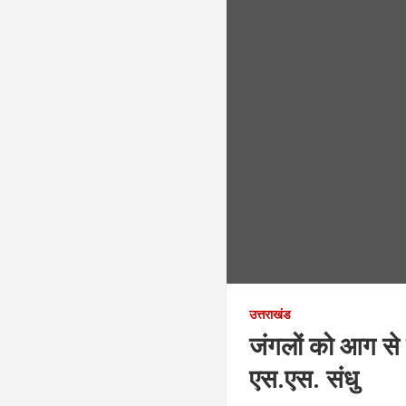
उत्तराखंड
जंगलों को आग से
एस.एस. संधु