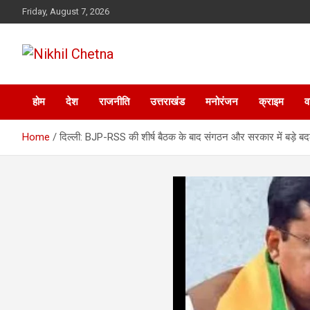
Skip
Friday, August 7, 2026
to
content
Nikhil Chetna
होम
देश
राजनीति
उत्तराखंड
मनोरंजन
क्राइम
व
Home
दिल्ली: BJP-RSS की शीर्ष बैठक के बाद संगठन और सरकार में बड़े बदल